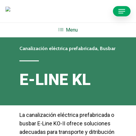
Skip
Menu
to
main
content
Menu
Canalización eléctrica prefabricada, Busbar
E-LINE KL
La canalización eléctrica prefabricada o
busbar E-Line KO-II ofrece soluciones
adecuadas para transporte y ditribución