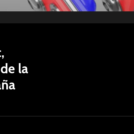
,
de
la
aña