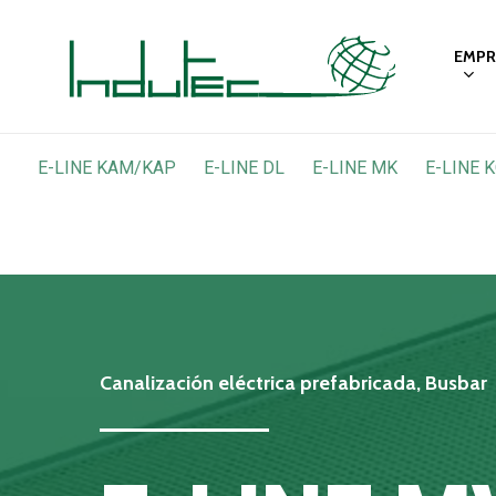
Skip
to
EMPR
main
content
E-LINE KAM/KAP
E-LINE DL
E-LINE MK
E-LINE K
Canalización
eléctrica
prefabricada,
Busbar